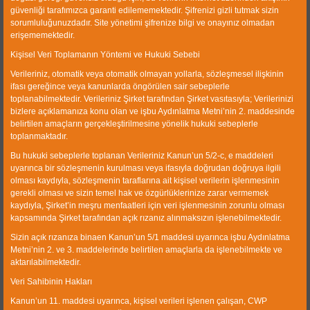
CWP Kömür Zenginleştirme Tesisleri Makine Sanayi
güvenliği tarafımızca garanti edilememektedir. Şifrenizi gizli tutmak sizin
Ticaret Ltd. Şti 1990 yılında kurulmuştur ve İzmir Atatürk
sorumluluğunuzdadır. Site yönetimi şifrenize bilgi ve onayınız olmadan
Organize Sanayi Bölgesi’nde faaliyet göstermektedir. Ana
erişememektedir.
faaliyet konumuz kömür, kum, altın gibi taneli
Kişisel Veri Toplamanın Yöntemi ve Hukuki Sebebi
malzemenin zenginleştirilmesi ve sınıflandırılması, taş
Verileriniz, otomatik veya otomatik olmayan yollarla, sözleşmesel ilişkinin
kırma ve ilgili maden işleri için tesis ve ekipmanların
ifası gereğince veya kanunlarda öngörülen sair sebeplerle
dizayn, proses ve imalatıdır.
toplanabilmektedir. Verileriniz Şirket tarafından Şirket vasıtasıyla; Verilerinizi
bizlere açıklamanıza konu olan ve işbu Aydınlatma Metni’nin 2. maddesinde
Hızlı Link
belirtilen amaçların gerçekleştirilmesine yönelik hukuki sebeplerle
toplanmaktadır.
Kurumsal
Bu hukuki sebeplerle toplanan Verileriniz Kanun’un 5/2-c, e maddeleri
uyarınca bir sözleşmenin kurulması veya ifasıyla doğrudan doğruya ilgili
Ürünler
olması kaydıyla, sözleşmenin taraflarına ait kişisel verilerin işlenmesinin
gerekli olması ve sizin temel hak ve özgürlüklerinize zarar vermemek
Galeri
kaydıyla, Şirket’in meşru menfaatleri için veri işlenmesinin zorunlu olması
kapsamında Şirket tarafından açık rızanız alınmaksızın işlenebilmektedir.
Referanslar
Sizin açık rızanıza binaen Kanun’un 5/1 maddesi uyarınca işbu Aydınlatma
İnsan Kaynakları
Metni’nin 2. ve 3. maddelerinde belirtilen amaçlarla da işlenebilmekte ve
aktarılabilmektedir.
Veri Sahibinin Hakları
Kanun’un 11. maddesi uyarınca, kişisel verileri işlenen çalışan, CWP