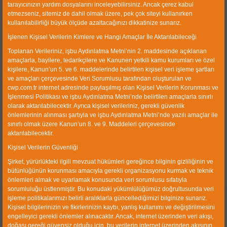
tarayıcınızın yardım dosyalarını inceleyebilirsiniz. Ancak çerez kabul
Seramik ( Alumni 97), poliüretan, veya kauçuk olarak imal
etmezseniz, sitemiz de dahil olmak üzere, pek çok siteyi kullanırken
edilebilmektedir.
kullanılabilirliği büyük ölçüde azaltacağınızı dikkatinize sunarız.
Flanşlı ve civatalı gövde yapısı ile aşınabilecek parçalar
İşlenen Kişisel Verilerin Kimlere ve Hangi Amaçlar İle Aktarılabileceği
kolaylıkla değiştirilebilir.
Toplanan Verileriniz, işbu Aydınlatma Metni’nin 2. maddesinde açıklanan
Alt akım ve üst akım çıkışları aşınmaya son derece
amaçlarla, bayilere, tedarikçilere ve Kanunen yetkili kamu kurumları ve özel
kişilere, Kanun’un 5. ve 6. maddelerinde belirtilen kişisel veri işleme şartları
dayanıklı olacak şekilde dizayn edilmiştir.
ve amaçları çerçevesinde Veri Sorumlusu tarafından oluşturulan ve
Azami Çalışma Basıncı: 2.5 bar
cwp.com.tr internet adresinde paylaşılmış olan Kişisel Verilerin Korunması ve
İşlenmesi Politikası ve işbu Aydınlatma Metni’nde belirtilen amaçlarla sınırlı
olarak aktarılabilecektir. Ayrıca kişisel verileriniz, gerekli güvenlik
önlemlerinin alınması şartıyla ve işbu Aydınlatma Metni’nde yazılı amaçlar ile
sınırlı olmak üzere Kanun’un 8. ve 9. Maddeleri çerçevesinde
aktarılabilecektir.
Kişisel Verilerin Güvenliği
Şirket, yürürlükteki ilgili mevzuat hükümleri gereğince bilginin gizliliğinin ve
bütünlüğünün korunması amacıyla gerekli organizasyonu kurmak ve teknik
önlemleri almak ve uyarlamak konusunda veri sorumlusu sıfatıyla
sorumluluğu üstlenmiştir. Bu konudaki yükümlülüğümüz doğrultusunda veri
işleme politikalarımızı belirli aralıklarla güncellediğimizi bilginize sunarız.
Hakkımızda
Kişisel bilgilerinizin ve fikirlerinizin kaybı, yanlış kullanımı ve değiştirilmesini
engelleyici gerekli önlemler alınacaktır. Ancak, internet üzerinden veri akışı,
doğası gereği güvensiz olduğu için, bu verilerin internet üzerinden akışının