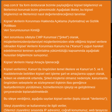
cwp.com.tr 'da form doldurarak bizimle paylaştığınız kişisel bilgilerinizi ve
fikirlerinizi korumak bizim görevimizdir. Aşağıdaki ilkeler, bu kişisel
bilgilerinizi ve fikirlerinizi nasıl değerlendireceğimizi tanımlar.
Kişisel Verilerin Korunması Hakkında Açıklama (Aydınlatma) ve Gizlilik
Politikası
Veri Sorumlusunun Kimliği
Veri sorumlusu sıfatıyla CWP Kurumsal (“Şirket”) olarak,
müşterilerimizden/potansiyel müşterilerimizden elde ettiğimiz kişisel verilere
istinaden Kişisel Verilerin Korunması Kanunu’na (“Kanun”) uygun hareket
edebilmemizi teminen aydınlatma yükümlülüğü kapsamında aşağıdaki
hususları bilgilerinize sunuyoruz.
Hidro-Siklonlar
Kişisel Verilerin Hangi Amaçla İşleneceği
Anasayfa
Ürünler
Madencilik Ekipmanları
Separasyon
Kişisel verileriniz, Kanun’da öngörülen temel ilkelere ve Kanun’un 5. ve 6.
Siklonlar
Hidro-Siklonlar
Hidro-Siklonlar
maddelerinde belirtilen kişisel veri işleme şart ve amaçlarına uygun olarak,
fiziken ve elektronik ortamda, Şirket müşterisi olmanız nedeniyle, kanunlarda
öngörülen sebeplerle ve sözleşmesel ilişkinin ifası gereğince
faaliyetlerimizin yürütülmesi, hizmetlerimizin işleyişi ve geliştirilmesi
HIDRO-SIKLONLAR
çerçevesinde toplanabilmektedir.
Bu siteye verdiğiniz, aşağıda sayılan kişisel veriler (toplu olarak “Verileriniz”);
CWP hidro-siklonları katı parçacıkların su ve diğer
Siteyi ziyaretiniz ve kullanımınız ile ilgili veriler,
sıvılardan separasyonu için kullanılan ekipmanlardır.
(Sitemizi ziyaretiniz sırasında IP adresiniz, coğrafi konumunuz, web tarayıcısı