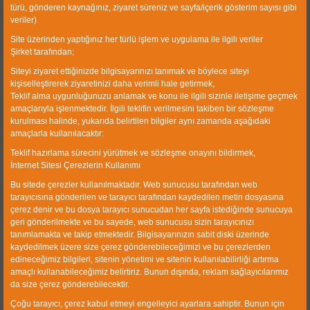
türü, gönderen kaynağınız, ziyaret süreniz ve sayfa/içerik gösterim sayısı gibi
Besleme borusu, vorteks kılavuzu, silindirik gövde, alt-
veriler)
koni ve tepeden oluşurlar.
Site üzerinden yaptığınız her türlü işlem ve uygulama ile ilgili veriler
Şirket tarafından;
Yenilenen tasarımlarıyla CWP hidro-siklonları daha
Siteyi ziyaret ettiğinizde bilgisayarınızı tanımak ve böylece siteyi
gelişmiş merkez kaç kuvveti uygulaması ve daha iyi katı
kişiselleştirerek ziyaretinizi daha verimli hale getirmek,
parçacık ayrımı sağlar. CWP ürünleri yüksek sıcaklık,
Teklif alma uygunluğunuzu anlamak ve konu ile ilgili sizinle iletişime geçmek
yüksek basınç ve yüksek aşınma ortamlarında
amaçlarıyla işlenmektedir. İlgili teklifin verilmesini takiben bir sözleşme
kurulması halinde, yukarıda belirtilen bilgiler aynı zamanda aşağıdaki
çalışabilirler. Ayrıştırılan sıvı, siklonun merkezinden
amaçlarla kullanılacaktır:
yukarıdaki çıkışa doğru ilerlerken, ayrıştırılan parçacıklar
Teklif hazırlama sürecini yürütmek ve sözleşme onayını bildirmek,
siklon boyunca aşağı ilerler ve alt akımdan alınırlar.
İnternet Sitesi Çerezlerin Kullanımı
Bu sitede çerezler kullanılmaktadır. Web sunucusu tarafından web
tarayıcısına gönderilen ve tarayıcı tarafından kaydedilen metin dosyasına
çerez denir ve bu dosya tarayıcı sunucudan her sayfa istediğinde sunucuya
geri gönderilmekte ve bu sayede, web sunucusu sizin tarayıcınızı
tanımlamakta ve takip etmektedir. Bilgisayarınızın sabit diski üzerinde
kaydedilmek üzere size çerez gönderebileceğimizi ve bu çerezlerden
Özellikler:
edineceğimiz bilgileri, sitenin yönetimi ve sitenin kullanılabilirliği artırma
amaçlı kullanabileceğimiz belirtiriz. Bunun dışında, reklam sağlayıcılarımız
da size çerez gönderebilecektir.
Hareketli parçaların olmaması kolay işletme ve bakım
Çoğu tarayıcı, çerez kabul etmeyi engelleyici ayarlara sahiptir. Bunun için
sağlar.