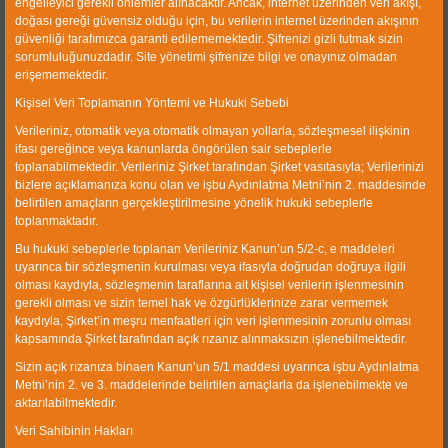
engelleyici gerekli önlemler alınacaktır. Ancak, internet üzerinden veri akışı,
doğası gereği güvensiz olduğu için, bu verilerin internet üzerinden akışının
CWP Kömür Zenginleştirme Tesisleri Makine Sanayi
güvenliği tarafımızca garanti edilememektedir. Şifrenizi gizli tutmak sizin
Ticaret Ltd. Şti 1990 yılında kurulmuştur ve İzmir Atatürk
sorumluluğunuzdadır. Site yönetimi şifrenize bilgi ve onayınız olmadan
Organize Sanayi Bölgesi’nde faaliyet göstermektedir. Ana
erişememektedir.
faaliyet konumuz kömür, kum, altın gibi taneli
Kişisel Veri Toplamanın Yöntemi ve Hukuki Sebebi
malzemenin zenginleştirilmesi ve sınıflandırılması, taş
Verileriniz, otomatik veya otomatik olmayan yollarla, sözleşmesel ilişkinin
kırma ve ilgili maden işleri için tesis ve ekipmanların
ifası gereğince veya kanunlarda öngörülen sair sebeplerle
dizayn, proses ve imalatıdır.
toplanabilmektedir. Verileriniz Şirket tarafından Şirket vasıtasıyla; Verilerinizi
bizlere açıklamanıza konu olan ve işbu Aydınlatma Metni’nin 2. maddesinde
Hızlı Link
belirtilen amaçların gerçekleştirilmesine yönelik hukuki sebeplerle
toplanmaktadır.
Kurumsal
Bu hukuki sebeplerle toplanan Verileriniz Kanun’un 5/2-c, e maddeleri
uyarınca bir sözleşmenin kurulması veya ifasıyla doğrudan doğruya ilgili
Ürünler
olması kaydıyla, sözleşmenin taraflarına ait kişisel verilerin işlenmesinin
gerekli olması ve sizin temel hak ve özgürlüklerinize zarar vermemek
Galeri
kaydıyla, Şirket’in meşru menfaatleri için veri işlenmesinin zorunlu olması
kapsamında Şirket tarafından açık rızanız alınmaksızın işlenebilmektedir.
Referanslar
Sizin açık rızanıza binaen Kanun’un 5/1 maddesi uyarınca işbu Aydınlatma
İnsan Kaynakları
Metni’nin 2. ve 3. maddelerinde belirtilen amaçlarla da işlenebilmekte ve
aktarılabilmektedir.
Veri Sahibinin Hakları