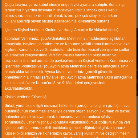
Çoğu tarayıcı, çerez kabul etmeyi engelleyici ayarlara sahiptir. Bunun için
tarayıcınızın yardım dosyalarını inceleyebilirsiniz. Ancak çerez kabul
etmezseniz, sitemiz de dahil olmak üzere, pek çok siteyi kullanırken
kullanılabilirliği büyük ölçüde azaltacağınızı dikkatinize sunarız.
İşlenen Kişisel Verilerin Kimlere ve Hangi Amaçlar İle Aktarılabileceği
Toplanan Verileriniz, işbu Aydınlatma Metni’nin 2. maddesinde açıklanan
amaçlarla, bayilere, tedarikçilere ve Kanunen yetkili kamu kurumları ve özel
kişilere, Kanun’un 5. ve 6. maddelerinde belirtilen kişisel veri işleme şartları
İnce Kömür Zenginleştirme
ve amaçları çerçevesinde Veri Sorumlusu tarafından oluşturulan ve
cwp.com.tr internet adresinde paylaşılmış olan Kişisel Verilerin Korunması ve
Tesisleri
İşlenmesi Politikası ve işbu Aydınlatma Metni’nde belirtilen amaçlarla sınırlı
olarak aktarılabilecektir. Ayrıca kişisel verileriniz, gerekli güvenlik
Anasayfa
Ürünler
Zenginleştirme Tesisleri
önlemlerinin alınması şartıyla ve işbu Aydınlatma Metni’nde yazılı amaçlar ile
Ağır Mayi Zenginleştirme Tesisleri
sınırlı olmak üzere Kanun’un 8. ve 9. Maddeleri çerçevesinde
İnce Kömür Zenginleştirme Tesisleri
aktarılabilecektir.
Kişisel Verilerin Güvenliği
Şirket, yürürlükteki ilgili mevzuat hükümleri gereğince bilginin gizliliğinin ve
bütünlüğünün korunması amacıyla gerekli organizasyonu kurmak ve teknik
önlemleri almak ve uyarlamak konusunda veri sorumlusu sıfatıyla
sorumluluğu üstlenmiştir. Bu konudaki yükümlülüğümüz doğrultusunda veri
işleme politikalarımızı belirli aralıklarla güncellediğimizi bilginize sunarız.
Hakkımızda
Kişisel bilgilerinizin ve fikirlerinizin kaybı, yanlış kullanımı ve değiştirilmesini