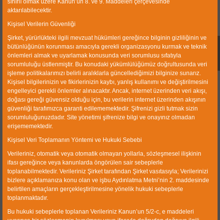
sınırlı olmak üzere Kanun’un 8. ve 9. Maddeleri çerçevesinde
aktarılabilecektir.
Kişisel Verilerin Güvenliği
Şirket, yürürlükteki ilgili mevzuat hükümleri gereğince bilginin gizliliğinin ve
bütünlüğünün korunması amacıyla gerekli organizasyonu kurmak ve teknik
Circular Motion Banana
Linear Motion Banana
Type Vibrating Screens
Type Vibrating Screen
önlemleri almak ve uyarlamak konusunda veri sorumlusu sıfatıyla
sorumluluğu üstlenmiştir. Bu konudaki yükümlülüğümüz doğrultusunda veri
işleme politikalarımızı belirli aralıklarla güncellediğimizi bilginize sunarız.
Kişisel bilgilerinizin ve fikirlerinizin kaybı, yanlış kullanımı ve değiştirilmesini
engelleyici gerekli önlemler alınacaktır. Ancak, internet üzerinden veri akışı,
doğası gereği güvensiz olduğu için, bu verilerin internet üzerinden akışının
güvenliği tarafımızca garanti edilememektedir. Şifrenizi gizli tutmak sizin
sorumluluğunuzdadır. Site yönetimi şifrenize bilgi ve onayınız olmadan
About us
erişememektedir.
Kişisel Veri Toplamanın Yöntemi ve Hukuki Sebebi
CWP Coal Washing Plants Machinery Industry & Trade
Verileriniz, otomatik veya otomatik olmayan yollarla, sözleşmesel ilişkinin
Ltd. Co. was established in 1990 and is operating in
ifası gereğince veya kanunlarda öngörülen sair sebeplerle
Izmir Ataturk Industrial Zone with a closed production
toplanabilmektedir. Verileriniz Şirket tarafından Şirket vasıtasıyla; Verilerinizi
area of 10000 sqm. Our main business is the plant and
bizlere açıklamanıza konu olan ve işbu Aydınlatma Metni’nin 2. maddesinde
equipment engineering.
belirtilen amaçların gerçekleştirilmesine yönelik hukuki sebeplerle
toplanmaktadır.
Quick Link
Bu hukuki sebeplerle toplanan Verileriniz Kanun’un 5/2-c, e maddeleri