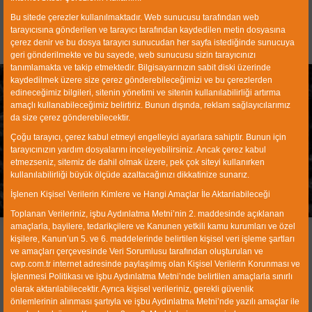
Bu sitede çerezler kullanılmaktadır. Web sunucusu tarafından web
tarayıcısına gönderilen ve tarayıcı tarafından kaydedilen metin dosyasına
çerez denir ve bu dosya tarayıcı sunucudan her sayfa istediğinde sunucuya
geri gönderilmekte ve bu sayede, web sunucusu sizin tarayıcınızı
tanımlamakta ve takip etmektedir. Bilgisayarınızın sabit diski üzerinde
kaydedilmek üzere size çerez gönderebileceğimizi ve bu çerezlerden
edineceğimiz bilgileri, sitenin yönetimi ve sitenin kullanılabilirliği artırma
amaçlı kullanabileceğimiz belirtiriz. Bunun dışında, reklam sağlayıcılarımız
da size çerez gönderebilecektir.
Banana Type Vibrating
Çoğu tarayıcı, çerez kabul etmeyi engelleyici ayarlara sahiptir. Bunun için
tarayıcınızın yardım dosyalarını inceleyebilirsiniz. Ancak çerez kabul
Screens
etmezseniz, sitemiz de dahil olmak üzere, pek çok siteyi kullanırken
kullanılabilirliği büyük ölçüde azaltacağınızı dikkatinize sunarız.
Home
Products
Mining Equipments
Vibrating Screens
İşlenen Kişisel Verilerin Kimlere ve Hangi Amaçlar İle Aktarılabileceği
Banana Type Vibrating Screens
Toplanan Verileriniz, işbu Aydınlatma Metni’nin 2. maddesinde açıklanan
amaçlarla, bayilere, tedarikçilere ve Kanunen yetkili kamu kurumları ve özel
kişilere, Kanun’un 5. ve 6. maddelerinde belirtilen kişisel veri işleme şartları
ve amaçları çerçevesinde Veri Sorumlusu tarafından oluşturulan ve
cwp.com.tr internet adresinde paylaşılmış olan Kişisel Verilerin Korunması ve
İşlenmesi Politikası ve işbu Aydınlatma Metni’nde belirtilen amaçlarla sınırlı
olarak aktarılabilecektir. Ayrıca kişisel verileriniz, gerekli güvenlik
önlemlerinin alınması şartıyla ve işbu Aydınlatma Metni’nde yazılı amaçlar ile