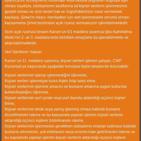
uyarınca bir sözleşmenin kurulması veya ifasıyla doğrudan doğruya ilgili
Corporate
olması kaydıyla, sözleşmenin taraflarına ait kişisel verilerin işlenmesinin
gerekli olması ve sizin temel hak ve özgürlüklerinize zarar vermemek
Products
kaydıyla, Şirket’in meşru menfaatleri için veri işlenmesinin zorunlu olması
kapsamında Şirket tarafından açık rızanız alınmaksızın işlenebilmektedir.
Gallery
Sizin açık rızanıza binaen Kanun’un 5/1 maddesi uyarınca işbu Aydınlatma
Metni’nin 2. ve 3. maddelerinde belirtilen amaçlarla da işlenebilmekte ve
References
aktarılabilmektedir.
Human Resources
Veri Sahibinin Hakları
Kanun’un 11. maddesi uyarınca, kişisel verileri işlenen çalışan, CWP
Kurumsal’ya başvurarak aşağıdaki konulara ilişkin taleplerde bulunabilir:
Kişisel verilerinin işlenip işlenmediğini öğrenme,
Contact information
Kişisel verileri işlenmişse buna ilişkin bilgi talep etme,
Kişisel verilerinin işlenme amacını ve bunların amacına uygun kullanılıp
kullanılmadığını öğrenme,
Sasalı Merkez mahallesi 66 Sokak
Kişisel verilerinin yurt içinde veya yurt dışında aktarıldığı üçüncü kişileri
No 3, PK.35620,Çiğli/İZMİR-
bilme,
TÜRKİYE
Kişisel verilerinin eksik veya yanlış işlenmiş olması halinde bunların
düzeltilmesini isteme ve bu kapsamda yapılan işlemin kişisel verilerin
T: +90 232 327 39 30 (Pbx)
aktarıldığı üçüncü kişilere bildirilmesini isteme,
C: +90 533 271 46 47
Kişisel verilerinin işlenmesini gerektiren sebeplerin ortadan kalkması halinde
M:
info@cwp.com.tr
bunların silinmesini, yok edilmesini veya anonim hale getirilmesini isteme ve
bu kapsamda yapılan işlemin kişisel verilerin aktarıldığı üçüncü kişilere