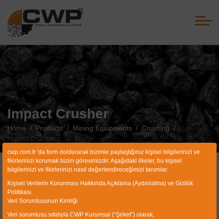
Impact Crusher
Home
Products
Mining Equipments
Crushing
Impact Crusher
cwp.com.tr 'da form doldurarak bizimle paylaştığınız kişisel bilgilerinizi ve
fikirlerinizi korumak bizim görevimizdir. Aşağıdaki ilkeler, bu kişisel
bilgilerinizi ve fikirlerinizi nasıl değerlendireceğimizi tanımlar.
IMPACT CRUSHER
Kişisel Verilerin Korunması Hakkında Açıklama (Aydınlatma) ve Gizlilik
Politikası
Veri Sorumlusunun Kimliği
CWP impact crushers are used for crushing of soft and
Veri sorumlusu sıfatıyla CWP Kurumsal (“Şirket”) olarak,
medium hard materials with high productivity and high