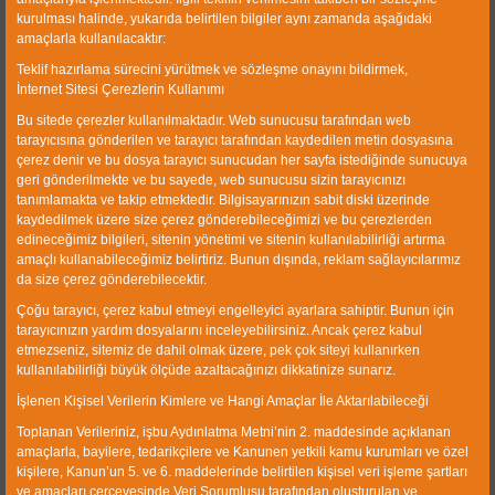
CWP Impact crusher offers maximum crushing chamber
kurulması halinde, yukarıda belirtilen bilgiler aynı zamanda aşağıdaki
accessibility to ease the maintenance of the machinery.
amaçlarla kullanılacaktır:
The hammers can also be replaced easily.
Teklif hazırlama sürecini yürütmek ve sözleşme onayını bildirmek,
İnternet Sitesi Çerezlerin Kullanımı
Bu sitede çerezler kullanılmaktadır. Web sunucusu tarafından web
tarayıcısına gönderilen ve tarayıcı tarafından kaydedilen metin dosyasına
Feeding Size:
Max. 500mm
çerez denir ve bu dosya tarayıcı sunucudan her sayfa istediğinde sunucuya
geri gönderilmekte ve bu sayede, web sunucusu sizin tarayıcınızı
Capacity:
300 TPH (Max.)
tanımlamakta ve takip etmektedir. Bilgisayarınızın sabit diski üzerinde
kaydedilmek üzere size çerez gönderebileceğimizi ve bu çerezlerden
edineceğimiz bilgileri, sitenin yönetimi ve sitenin kullanılabilirliği artırma
amaçlı kullanabileceğimiz belirtiriz. Bunun dışında, reklam sağlayıcılarımız
da size çerez gönderebilecektir.
Çoğu tarayıcı, çerez kabul etmeyi engelleyici ayarlara sahiptir. Bunun için
tarayıcınızın yardım dosyalarını inceleyebilirsiniz. Ancak çerez kabul
etmezseniz, sitemiz de dahil olmak üzere, pek çok siteyi kullanırken
kullanılabilirliği büyük ölçüde azaltacağınızı dikkatinize sunarız.
İşlenen Kişisel Verilerin Kimlere ve Hangi Amaçlar İle Aktarılabileceği
Other Products
Toplanan Verileriniz, işbu Aydınlatma Metni’nin 2. maddesinde açıklanan
amaçlarla, bayilere, tedarikçilere ve Kanunen yetkili kamu kurumları ve özel
kişilere, Kanun’un 5. ve 6. maddelerinde belirtilen kişisel veri işleme şartları
ve amaçları çerçevesinde Veri Sorumlusu tarafından oluşturulan ve