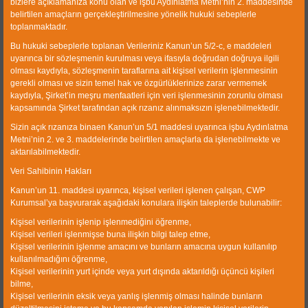
bizlere açıklamanıza konu olan ve işbu Aydınlatma Metni’nin 2. maddesinde
equipment engineering.
belirtilen amaçların gerçekleştirilmesine yönelik hukuki sebeplerle
toplanmaktadır.
Quick Link
Bu hukuki sebeplerle toplanan Verileriniz Kanun’un 5/2-c, e maddeleri
uyarınca bir sözleşmenin kurulması veya ifasıyla doğrudan doğruya ilgili
Corporate
olması kaydıyla, sözleşmenin taraflarına ait kişisel verilerin işlenmesinin
gerekli olması ve sizin temel hak ve özgürlüklerinize zarar vermemek
Products
kaydıyla, Şirket’in meşru menfaatleri için veri işlenmesinin zorunlu olması
kapsamında Şirket tarafından açık rızanız alınmaksızın işlenebilmektedir.
Gallery
Sizin açık rızanıza binaen Kanun’un 5/1 maddesi uyarınca işbu Aydınlatma
Metni’nin 2. ve 3. maddelerinde belirtilen amaçlarla da işlenebilmekte ve
References
aktarılabilmektedir.
Human Resources
Veri Sahibinin Hakları
Kanun’un 11. maddesi uyarınca, kişisel verileri işlenen çalışan, CWP
Kurumsal’ya başvurarak aşağıdaki konulara ilişkin taleplerde bulunabilir:
Kişisel verilerinin işlenip işlenmediğini öğrenme,
Contact information
Kişisel verileri işlenmişse buna ilişkin bilgi talep etme,
Kişisel verilerinin işlenme amacını ve bunların amacına uygun kullanılıp
kullanılmadığını öğrenme,
Sasalı Merkez mahallesi 66 Sokak
Kişisel verilerinin yurt içinde veya yurt dışında aktarıldığı üçüncü kişileri
No 3, PK.35620,Çiğli/İZMİR-
bilme,
TÜRKİYE
Kişisel verilerinin eksik veya yanlış işlenmiş olması halinde bunların