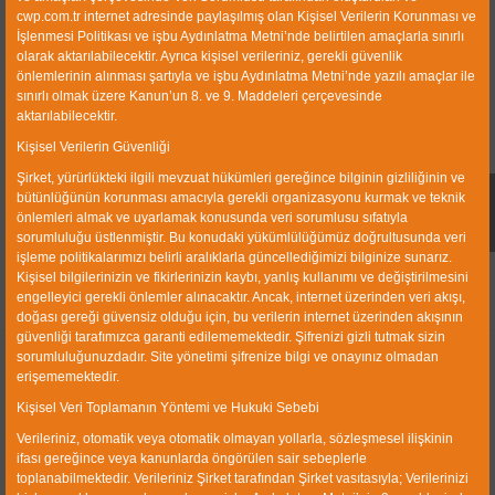
cwp.com.tr internet adresinde paylaşılmış olan Kişisel Verilerin Korunması ve
İşlenmesi Politikası ve işbu Aydınlatma Metni’nde belirtilen amaçlarla sınırlı
olarak aktarılabilecektir. Ayrıca kişisel verileriniz, gerekli güvenlik
önlemlerinin alınması şartıyla ve işbu Aydınlatma Metni’nde yazılı amaçlar ile
sınırlı olmak üzere Kanun’un 8. ve 9. Maddeleri çerçevesinde
aktarılabilecektir.
Kişisel Verilerin Güvenliği
Şirket, yürürlükteki ilgili mevzuat hükümleri gereğince bilginin gizliliğinin ve
bütünlüğünün korunması amacıyla gerekli organizasyonu kurmak ve teknik
Rotary Breaker
Roller Crusher
önlemleri almak ve uyarlamak konusunda veri sorumlusu sıfatıyla
sorumluluğu üstlenmiştir. Bu konudaki yükümlülüğümüz doğrultusunda veri
işleme politikalarımızı belirli aralıklarla güncellediğimizi bilginize sunarız.
Kişisel bilgilerinizin ve fikirlerinizin kaybı, yanlış kullanımı ve değiştirilmesini
engelleyici gerekli önlemler alınacaktır. Ancak, internet üzerinden veri akışı,
doğası gereği güvensiz olduğu için, bu verilerin internet üzerinden akışının
güvenliği tarafımızca garanti edilememektedir. Şifrenizi gizli tutmak sizin
sorumluluğunuzdadır. Site yönetimi şifrenize bilgi ve onayınız olmadan
About us
erişememektedir.
Kişisel Veri Toplamanın Yöntemi ve Hukuki Sebebi
CWP Coal Washing Plants Machinery Industry & Trade
Verileriniz, otomatik veya otomatik olmayan yollarla, sözleşmesel ilişkinin
Ltd. Co. was established in 1990 and is operating in
ifası gereğince veya kanunlarda öngörülen sair sebeplerle
Izmir Ataturk Industrial Zone with a closed production
toplanabilmektedir. Verileriniz Şirket tarafından Şirket vasıtasıyla; Verilerinizi
area of 10000 sqm. Our main business is the plant and