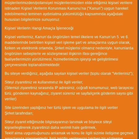
müşterilerimizden/potansiyel müşterilerimizden elde ettiğimiz kişisel verilere
reduction ratio. CWP impact crushers present low capital
istinaden Kişisel Verilerin Korunması Kanunu’na (“Kanun”) uygun hareket
cost solutions, maximum performance and good cubical
edebilmemizi teminen aydınlatma yükümlülüğü kapsamında aşağıdaki
hususları bilgilerinize sunuyoruz.
shape and enables the lowest operating costs.
Kişisel Verilerin Hangi Amaçla İşleneceği
CWP Impact Crusher uses heavy rotors. These rotors are
Kişisel verileriniz, Kanun’da öngörülen temel ilkelere ve Kanun’un 5. ve 6.
manufactured with firm structure to work with more power,
maddelerinde belirtilen kişisel veri işleme şart ve amaçlarına uygun olarak,
longer durability and more efficient crushing.
fiziken ve elektronik ortamda, Şirket müşterisi olmanız nedeniyle, kanunlarda
öngörülen sebeplerle ve sözleşmesel ilişkinin ifası gereğince
faaliyetlerimizin yürütülmesi, hizmetlerimizin işleyişi ve geliştirilmesi
CWP designed impact crusher include wear parts which
çerçevesinde toplanabilmektedir.
can be used interchangeably to equate the abrasion on
Bu siteye verdiğiniz, aşağıda sayılan kişisel veriler (toplu olarak “Verileriniz”);
parts and maximize the utility gained from the wear parts.
The CWP Impact Crusher is equipped with banana
Siteyi ziyaretiniz ve kullanımınız ile ilgili veriler,
(Sitemizi ziyaretiniz sırasında IP adresiniz, coğrafi konumunuz, web tarayıcısı
shaped hammers which can sharpen themselves for their
türü, gönderen kaynağınız, ziyaret süreniz ve sayfa/içerik gösterim sayısı gibi
unique shape. The hammers are also manufactured as
veriler)
two edged to be turned opposite way to maximize
Site üzerinden yaptığınız her türlü işlem ve uygulama ile ilgili veriler
hammer life. On the other hand, replacing the hammers
Şirket tarafından;
does not cause a loose operation due to its firm and easy
Siteyi ziyaret ettiğinizde bilgisayarınızı tanımak ve böylece siteyi
connection to the backing plate.
kişiselleştirerek ziyaretinizi daha verimli hale getirmek,
Teklif alma uygunluğunuzu anlamak ve konu ile ilgili sizinle iletişime geçmek
amaçlarıyla işlenmektedir. İlgili teklifin verilmesini takiben bir sözleşme