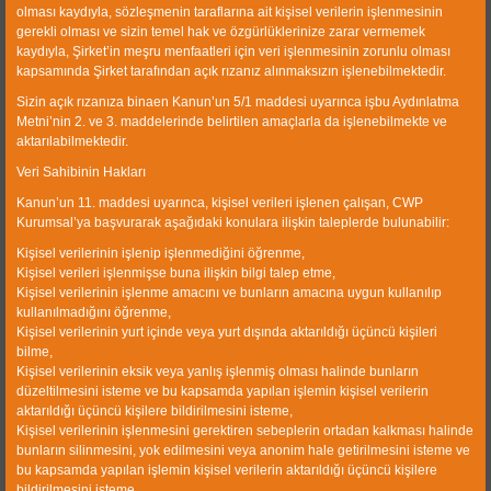
Corporate
olması kaydıyla, sözleşmenin taraflarına ait kişisel verilerin işlenmesinin
gerekli olması ve sizin temel hak ve özgürlüklerinize zarar vermemek
Products
kaydıyla, Şirket’in meşru menfaatleri için veri işlenmesinin zorunlu olması
kapsamında Şirket tarafından açık rızanız alınmaksızın işlenebilmektedir.
Gallery
Sizin açık rızanıza binaen Kanun’un 5/1 maddesi uyarınca işbu Aydınlatma
Metni’nin 2. ve 3. maddelerinde belirtilen amaçlarla da işlenebilmekte ve
References
aktarılabilmektedir.
Human Resources
Veri Sahibinin Hakları
Kanun’un 11. maddesi uyarınca, kişisel verileri işlenen çalışan, CWP
Kurumsal’ya başvurarak aşağıdaki konulara ilişkin taleplerde bulunabilir:
Kişisel verilerinin işlenip işlenmediğini öğrenme,
Contact information
Kişisel verileri işlenmişse buna ilişkin bilgi talep etme,
Kişisel verilerinin işlenme amacını ve bunların amacına uygun kullanılıp
kullanılmadığını öğrenme,
Sasalı Merkez mahallesi 66 Sokak
Kişisel verilerinin yurt içinde veya yurt dışında aktarıldığı üçüncü kişileri
No 3, PK.35620,Çiğli/İZMİR-
bilme,
TÜRKİYE
Kişisel verilerinin eksik veya yanlış işlenmiş olması halinde bunların
düzeltilmesini isteme ve bu kapsamda yapılan işlemin kişisel verilerin
T: +90 232 327 39 30 (Pbx)
aktarıldığı üçüncü kişilere bildirilmesini isteme,
C: +90 533 271 46 47
Kişisel verilerinin işlenmesini gerektiren sebeplerin ortadan kalkması halinde
M:
info@cwp.com.tr
bunların silinmesini, yok edilmesini veya anonim hale getirilmesini isteme ve
bu kapsamda yapılan işlemin kişisel verilerin aktarıldığı üçüncü kişilere
bildirilmesini isteme,