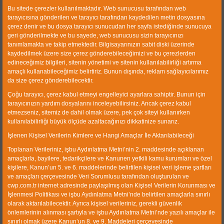
Bu sitede çerezler kullanılmaktadır. Web sunucusu tarafından web
tarayıcısına gönderilen ve tarayıcı tarafından kaydedilen metin dosyasına
çerez denir ve bu dosya tarayıcı sunucudan her sayfa istediğinde sunucuya
geri gönderilmekte ve bu sayede, web sunucusu sizin tarayıcınızı
tanımlamakta ve takip etmektedir. Bilgisayarınızın sabit diski üzerinde
kaydedilmek üzere size çerez gönderebileceğimizi ve bu çerezlerden
edineceğimiz bilgileri, sitenin yönetimi ve sitenin kullanılabilirliği artırma
amaçlı kullanabileceğimiz belirtiriz. Bunun dışında, reklam sağlayıcılarımız
da size çerez gönderebilecektir.
Çoğu tarayıcı, çerez kabul etmeyi engelleyici ayarlara sahiptir. Bunun için
İncele
İndir
İncele
İndir
tarayıcınızın yardım dosyalarını inceleyebilirsiniz. Ancak çerez kabul
etmezseniz, sitemiz de dahil olmak üzere, pek çok siteyi kullanırken
kullanılabilirliği büyük ölçüde azaltacağınızı dikkatinize sunarız.
İşlenen Kişisel Verilerin Kimlere ve Hangi Amaçlar İle Aktarılabileceği
Toplanan Verileriniz, işbu Aydınlatma Metni’nin 2. maddesinde açıklanan
amaçlarla, bayilere, tedarikçilere ve Kanunen yetkili kamu kurumları ve özel
kişilere, Kanun’un 5. ve 6. maddelerinde belirtilen kişisel veri işleme şartları
ve amaçları çerçevesinde Veri Sorumlusu tarafından oluşturulan ve
cwp.com.tr internet adresinde paylaşılmış olan Kişisel Verilerin Korunması ve
İşlenmesi Politikası ve işbu Aydınlatma Metni’nde belirtilen amaçlarla sınırlı
olarak aktarılabilecektir. Ayrıca kişisel verileriniz, gerekli güvenlik
önlemlerinin alınması şartıyla ve işbu Aydınlatma Metni’nde yazılı amaçlar ile
sınırlı olmak üzere Kanun’un 8. ve 9. Maddeleri çerçevesinde