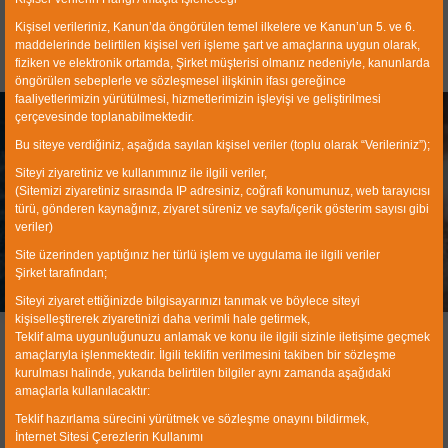
Kişisel verileriniz, Kanun’da öngörülen temel ilkelere ve Kanun’un 5. ve 6.
maddelerinde belirtilen kişisel veri işleme şart ve amaçlarına uygun olarak,
fiziken ve elektronik ortamda, Şirket müşterisi olmanız nedeniyle, kanunlarda
öngörülen sebeplerle ve sözleşmesel ilişkinin ifası gereğince
faaliyetlerimizin yürütülmesi, hizmetlerimizin işleyişi ve geliştirilmesi
çerçevesinde toplanabilmektedir.
Bu siteye verdiğiniz, aşağıda sayılan kişisel veriler (toplu olarak “Verileriniz”);
Siteyi ziyaretiniz ve kullanımınız ile ilgili veriler,
(Sitemizi ziyaretiniz sırasında IP adresiniz, coğrafi konumunuz, web tarayıcısı
türü, gönderen kaynağınız, ziyaret süreniz ve sayfa/içerik gösterim sayısı gibi
veriler)
Catalog
Site üzerinden yaptığınız her türlü işlem ve uygulama ile ilgili veriler
Şirket tarafından;
Home
Catalog
Siteyi ziyaret ettiğinizde bilgisayarınızı tanımak ve böylece siteyi
kişiselleştirerek ziyaretinizi daha verimli hale getirmek,
Teklif alma uygunluğunuzu anlamak ve konu ile ilgili sizinle iletişime geçmek
amaçlarıyla işlenmektedir. İlgili teklifin verilmesini takiben bir sözleşme
kurulması halinde, yukarıda belirtilen bilgiler aynı zamanda aşağıdaki
amaçlarla kullanılacaktır:
Teklif hazırlama sürecini yürütmek ve sözleşme onayını bildirmek,
İnternet Sitesi Çerezlerin Kullanımı