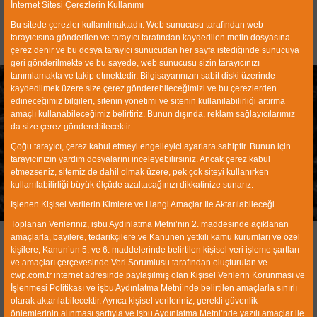
İnternet Sitesi Çerezlerin Kullanımı
Bu sitede çerezler kullanılmaktadır. Web sunucusu tarafından web
tarayıcısına gönderilen ve tarayıcı tarafından kaydedilen metin dosyasına
çerez denir ve bu dosya tarayıcı sunucudan her sayfa istediğinde sunucuya
geri gönderilmekte ve bu sayede, web sunucusu sizin tarayıcınızı
tanımlamakta ve takip etmektedir. Bilgisayarınızın sabit diski üzerinde
kaydedilmek üzere size çerez gönderebileceğimizi ve bu çerezlerden
edineceğimiz bilgileri, sitenin yönetimi ve sitenin kullanılabilirliği artırma
amaçlı kullanabileceğimiz belirtiriz. Bunun dışında, reklam sağlayıcılarımız
da size çerez gönderebilecektir.
Çoğu tarayıcı, çerez kabul etmeyi engelleyici ayarlara sahiptir. Bunun için
Wet Type Magnetic Seperators
tarayıcınızın yardım dosyalarını inceleyebilirsiniz. Ancak çerez kabul
etmezseniz, sitemiz de dahil olmak üzere, pek çok siteyi kullanırken
kullanılabilirliği büyük ölçüde azaltacağınızı dikkatinize sunarız.
Home
Products
Mining Equipments
Separation
Wet Type Magnetic Seperators
İşlenen Kişisel Verilerin Kimlere ve Hangi Amaçlar İle Aktarılabileceği
Toplanan Verileriniz, işbu Aydınlatma Metni’nin 2. maddesinde açıklanan
amaçlarla, bayilere, tedarikçilere ve Kanunen yetkili kamu kurumları ve özel
kişilere, Kanun’un 5. ve 6. maddelerinde belirtilen kişisel veri işleme şartları
ve amaçları çerçevesinde Veri Sorumlusu tarafından oluşturulan ve
cwp.com.tr internet adresinde paylaşılmış olan Kişisel Verilerin Korunması ve
İşlenmesi Politikası ve işbu Aydınlatma Metni’nde belirtilen amaçlarla sınırlı
olarak aktarılabilecektir. Ayrıca kişisel verileriniz, gerekli güvenlik
önlemlerinin alınması şartıyla ve işbu Aydınlatma Metni’nde yazılı amaçlar ile