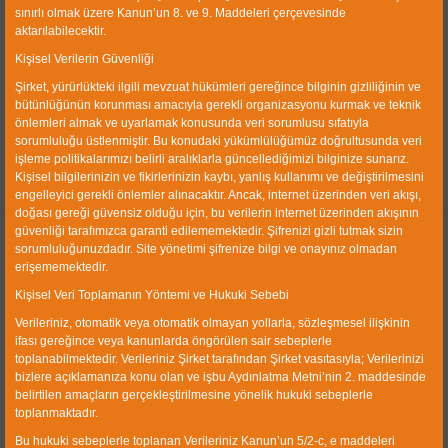
sınırlı olmak üzere Kanun’un 8. ve 9. Maddeleri çerçevesinde
aktarılabilecektir.
Kişisel Verilerin Güvenliği
Şirket, yürürlükteki ilgili mevzuat hükümleri gereğince bilginin gizliliğinin ve
Wet Type Magnetic
bütünlüğünün korunması amacıyla gerekli organizasyonu kurmak ve teknik
Separators
önlemleri almak ve uyarlamak konusunda veri sorumlusu sıfatıyla
sorumluluğu üstlenmiştir. Bu konudaki yükümlülüğümüz doğrultusunda veri
işleme politikalarımızı belirli aralıklarla güncellediğimizi bilginize sunarız.
Kişisel bilgilerinizin ve fikirlerinizin kaybı, yanlış kullanımı ve değiştirilmesini
engelleyici gerekli önlemler alınacaktır. Ancak, internet üzerinden veri akışı,
doğası gereği güvensiz olduğu için, bu verilerin internet üzerinden akışının
güvenliği tarafımızca garanti edilememektedir. Şifrenizi gizli tutmak sizin
sorumluluğunuzdadır. Site yönetimi şifrenize bilgi ve onayınız olmadan
About us
erişememektedir.
Kişisel Veri Toplamanın Yöntemi ve Hukuki Sebebi
CWP Coal Washing Plants Machinery Industry & Trade
Ltd. Co. was established in 1990 and is operating in
Verileriniz, otomatik veya otomatik olmayan yollarla, sözleşmesel ilişkinin
Izmir Ataturk Industrial Zone with a closed production
ifası gereğince veya kanunlarda öngörülen sair sebeplerle
toplanabilmektedir. Verileriniz Şirket tarafından Şirket vasıtasıyla; Verilerinizi
area of 10000 sqm. Our main business is the plant and
bizlere açıklamanıza konu olan ve işbu Aydınlatma Metni’nin 2. maddesinde
equipment engineering.
belirtilen amaçların gerçekleştirilmesine yönelik hukuki sebeplerle
toplanmaktadır.
Quick Link
Bu hukuki sebeplerle toplanan Verileriniz Kanun’un 5/2-c, e maddeleri