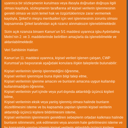
uyarınca bir sözleşmenin kurulması veya ifasıyla doğrudan doğruya ilgili
Corporate
olması kaydıyla, sözleşmenin taraflarına ait kişisel verilerin işlenmesinin
gerekli olması ve sizin temel hak ve özgürlüklerinize zarar vermemek
Products
kaydıyla, Şirket’in meşru menfaatleri için veri işlenmesinin zorunlu olması
kapsamında Şirket tarafından açık rızanız alınmaksızın işlenebilmektedir.
Gallery
Sizin açık rızanıza binaen Kanun’un 5/1 maddesi uyarınca işbu Aydınlatma
References
Metni’nin 2. ve 3. maddelerinde belirtilen amaçlarla da işlenebilmekte ve
aktarılabilmektedir.
Human Resources
Veri Sahibinin Hakları
Kanun’un 11. maddesi uyarınca, kişisel verileri işlenen çalışan, CWP
Kurumsal’ya başvurarak aşağıdaki konulara ilişkin taleplerde bulunabilir:
Kişisel verilerinin işlenip işlenmediğini öğrenme,
Contact information
Kişisel verileri işlenmişse buna ilişkin bilgi talep etme,
Kişisel verilerinin işlenme amacını ve bunların amacına uygun kullanılıp
Sasalı Merkez mahallesi 66 Sokak
kullanılmadığını öğrenme,
No 3, PK.35620,Çiğli/İZMİR-
Kişisel verilerinin yurt içinde veya yurt dışında aktarıldığı üçüncü kişileri
bilme,
TÜRKİYE
Kişisel verilerinin eksik veya yanlış işlenmiş olması halinde bunların
T: +90 232 327 39 30 (Pbx)
düzeltilmesini isteme ve bu kapsamda yapılan işlemin kişisel verilerin
C: +90 533 271 46 47
aktarıldığı üçüncü kişilere bildirilmesini isteme,
Kişisel verilerinin işlenmesini gerektiren sebeplerin ortadan kalkması halinde
M:
info@cwp.com.tr
bunların silinmesini, yok edilmesini veya anonim hale getirilmesini isteme ve
bu kapsamda yapılan işlemin kişisel verilerin aktarıldığı üçüncü kişilere